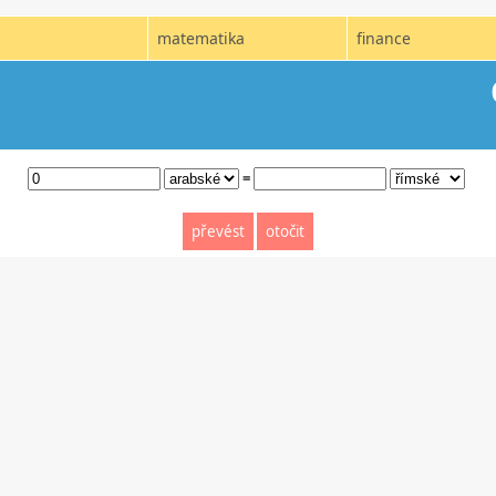
matematika
finance
=