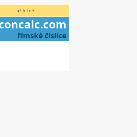
užitečné
concalc.com
římské číslice