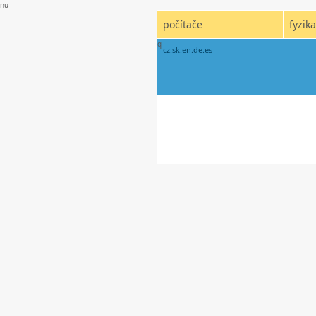
nu
počítače
fyzika
q
cz
.
sk
.
en
.
de
.
es