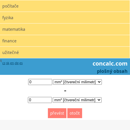
počítače
fyzika
matematika
finance
užitečné
q
concalc.com
cz
.
sk
.
en
.
de
.
es
plošný obsah
=