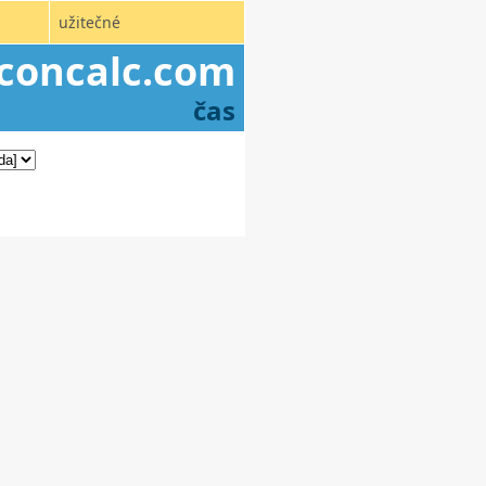
užitečné
concalc.com
čas