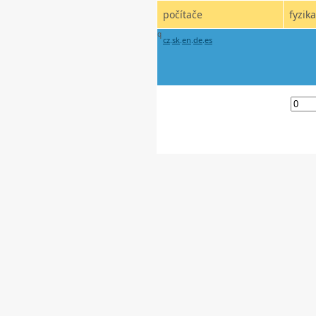
počítače
fyzika
q
cz
.
sk
.
en
.
de
.
es