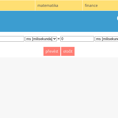
matematika
finance
=