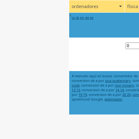
ordenadores
física
q
cz
.
sk
.
en
.
de
.
es
A menudo aquí en busca: convertidor de l
conversion de a por
qua quaternary
, co
octal
, conversion de a por
non nonary
, 
13 13
, conversion de a por
14 14
, convers
por
19 19
, conversion de a por
20 20
,
con
společnosti Google.
webmaster