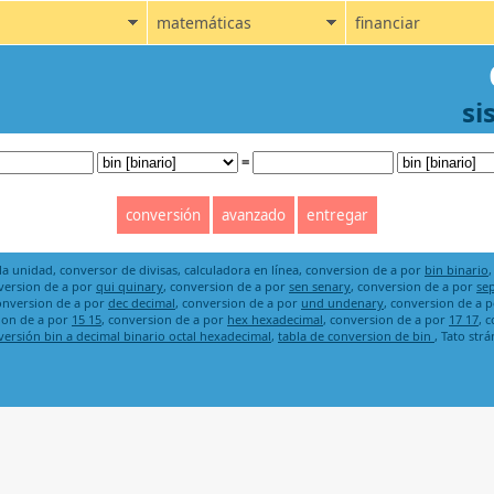
matemáticas
financiar
si
=
a unidad, conversor de divisas, calculadora en línea, conversion de a por
bin binario
nversion de a por
qui quinary
, conversion de a por
sen senary
, conversion de a por
se
conversion de a por
dec decimal
, conversion de a por
und undenary
, conversion de a 
ion de a por
15 15
, conversion de a por
hex hexadecimal
, conversion de a por
17 17
, 
versión bin a decimal binario octal hexadecimal
,
tabla de conversion de bin
, Tato str