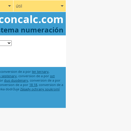
útil
concalc.com
stema numeración
, conversion de a por
ter ternary
,
p septenary
, conversion de a por
oct
por
duo duodenary
, conversion de a por
conversion de a por
18 18
, conversion de a
ánka dodržuje
Zásady ochrany soukromí