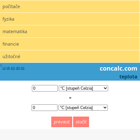
počítače
fyzika
matematika
financie
užitočné
q
concalc.com
cz
.
sk
.
en
.
de
.
es
teplota
=